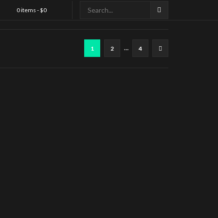
0 items -
$
0
…
1
2
4